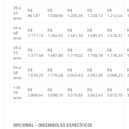
39 a
R$
R$
R$
R$
R$
43
961,87
1.038,90
1.200,35
1.228,12
1.212,44
1
anos
44 a
R$
R$
R$
R$
R$
48
1.171,13
1.264,92
1.461,50
1.495,31
1.476,22
1
anos
49 a
R$
R$
R$
R$
R$
53
1.377,48
1.487,80
1.719,02
1.758,78
1.736,33
1
anos
54 a
R$
R$
R$
R$
R$
58
1.639,20
1.770,48
2.045,63
2.092,95
2.066,23
2
anos
+ de
R$
R$
R$
R$
R$
59
2.868,44
3.098,16
3.579,65
3.662,45
3.615,70
3
anos
OPCIONAL - (REEMBOLSO ESPECÍFICO)