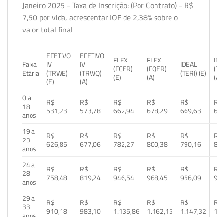
Janeiro 2025 - Taxa de Inscrição: (Por Contrato) - R$
7,50 por vida, acrescentar IOF de 2,38% sobre o
valor total final
EFETIVO
EFETIVO
FLEX
FLEX
Faixa
IV
IV
IDEAL
(FCER)
(FQER)
(
Etária
(TRWE)
(TRWQ)
(TERI) (E)
(E)
(A)
(
(E)
(A)
0 a
R$
R$
R$
R$
R$
18
531,23
573,78
662,94
678,29
669,63
anos
19 a
R$
R$
R$
R$
R$
23
626,85
677,06
782,27
800,38
790,16
anos
24 a
R$
R$
R$
R$
R$
28
758,48
819,24
946,54
968,45
956,09
anos
29 a
R$
R$
R$
R$
R$
33
910,18
983,10
1.135,86
1.162,15
1.147,32
1
anos