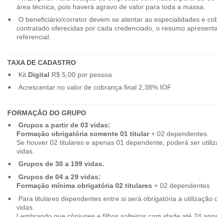
área técnica, pois haverá agravo de valor para toda a massa.
O beneficiário/corretor devem se atentar as especialidades e co
contratado oferecidas por cada credenciado, o resumo apresenta
referencial.
TAXA DE CADASTRO
Kit
Digital
R$ 5,00 por pessoa
Acrescentar no valor de cobrança final 2,38% IOF
FORMAÇÃO DO GRUPO
Grupos a partir de 03 vidas:
Formação obrigatória somente 01 titular
+ 02 dependentes.
Se houver 02 titulares e apenas 01 dependente, poderá ser utiliz
vidas.
Grupos de 30 a 199 vidas.
Grupos de 04 a 29 vidas:
Formação mínima obrigatória 02 titulares
+ 02 dependentes
Para titulares dependentes entre si será obrigatória a utilização d
vidas.
Lembrando que cônjuges e filhos solteiros com idade até 24 ano