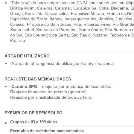
Tabela válida para empresas com CNPJ constantes dos município
Biritiba Mirim, Caieiras, Cajamar, Carapicuíba, Cotia, Diadema,
Guaçu, Ferraz de Vasconcelos, Francisco Morato, Franco da Ro
Itapecirica da Serra, Itapevi, Itaquaquecetuba, Jandira, Juquitiba
Osasco, Pirapora do Bom Jesus, Poá, Ribeirão Pires, Rio Grande
Santa Isabel, Santana do Parnaíba, Santo André, São Bernardo
do Sul, São Lourenço da Serra, São Paulo, Suzano, Taboão da 
Paulista.
ÁREA DE UTILIZAÇÃO
A área de abrangência de utilização é a nível nacional
REAJUSTE DAS MENSALIDADES
Carteira SPG –
reajuste por mudança de faixa etária.
Reajuste financeiro do prêmio (governo)
Reajuste por sinistralidade de toda carteira.
EXEMPLOS DE REEMBOLSO
Grupos de 03 a 199 vidas
Exemplos de reembolso para consultas