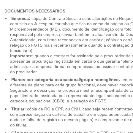
DOCUMENTOS NECESSÁRIOS
Empresa:
cópia do Contrato Social e suas alterações ou Reque
com selo da Jucesp ou carimbo que fica no verso da página ou Ce
Microempreendedor (MEI), documento de identificação com foto 
responsável pela empresa; enviar também a atual versão da Dec
Autenticidade, com firma reconhecida em cartório; cópia do cart
relação do FGTS mais recente (somente quando a contratação d
funcionário).
Importante:
quando o contrato for assinado pelo procurador da
apresentar procuração registrada em cartório que garanta “plen
administrar a empresa, firmar compromissos ou assinar contrat
do procurador.
Planos por categoria ocupacional/grupo homogêneo:
empres
diferente de plano para cada grupo funcional, deve haver negoc
Seguradora e descrição na proposta mestra, acompanhada de c
papel timbrado, assinada pelo representante legal, sob carimbo d
categoria ocupacional (CBO), e a relação do FGTS.
Titular:
cópia de RG e CPF, ou CNH, caso seja recém contrata
com apresentação da carteira de trabalho em cópia autenticada (f
dados e folha de registro na mesma página) e comprovante de 
do titular.
Cônjuge ou companheiro (a):
cópia de RG e CPF, ou CNH, cóp