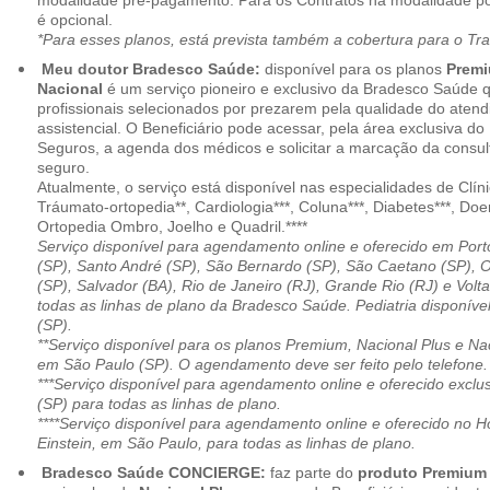
modalidade pré-pagamento. Para os Contratos na modalidade pó
é opcional.
*Para esses planos, está prevista também a cobertura para o Tr
Meu doutor Bradesco Saúde:
disponível para os planos
Premi
Nacional
é um serviço pioneiro e exclusivo da Bradesco Saúde 
profissionais selecionados por prezarem pela qualidade do aten
assistencial. O Beneficiário pode acessar, pela área exclusiva do
Seguros, a agenda dos médicos e solicitar a marcação da consult
seguro.
Atualmente, o serviço está disponível nas especialidades de Clíni
Tráumato-ortopedia**, Cardiologia***, Coluna***, Diabetes***, Do
Ortopedia Ombro, Joelho e Quadril.****
Serviço disponível para agendamento online e oferecido em Port
(SP), Santo André (SP), São Bernardo (SP), São Caetano (SP), 
(SP), Salvador (BA), Rio de Janeiro (RJ), Grande Rio (RJ) e Vol
todas as linhas de plano da Bradesco Saúde. Pediatria disponí
(SP).
**Serviço disponível para os planos Premium, Nacional Plus e Na
em São Paulo (SP). O agendamento deve ser feito pelo telefone.
***Serviço disponível para agendamento online e oferecido excl
(SP) para todas as linhas de plano.
****Serviço disponível para agendamento online e oferecido no Hosp
Einstein, em São Paulo, para todas as linhas de plano.
Bradesco Saúde CONCIERGE:
faz parte do
produto Premiu