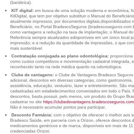
(bariátrica).
KIT digital:
em busca de uma solução moderna e econômica, foi
KitDigital, que tem por objetivo substituir o Manual do Beneficiári
atualmente impressos, por documentos digitais,disponibilizados 
Beneficiário, no Portal BradescoSeguros (bradescoseguros.com.br
como vantagens a redução na taxa de implantação; o Manual do B
Referência sempre atualizados edisponíveis em um único local p
impressão; e a redução da quantidade de impressões, o que cont
mais sustentável.
Contratação conjugada ao plano odontológica:
proporciona 
como custos competitivos e movimentação cadastral integrada,
reconhecido tanto na rede médica quanto na odontológica.
Clube de vantagens:
o Clube de Vantagens Bradesco Seguros 
adicional, descontos em diversas categorias, como gastronomia, 
assistência, educação, vestuário, lazer e entretenimento. São ma
cadastradas em estabelecimentos conveniados em todo o País. P
descontos, basta possuir, pelo menos, um produto do Grupo Bra
cadastrar no site
https://clubedevantagens.bradescoseguros.com
Não é necessário acumular pontos para participar.
Desconto Farmácia:
com o objetivo de oferecer o melhor aos se
Bradesco Saúde, em parceria com a Orizon, oferece descontos 
medicamentos genéricos e de marca, disponíveis em mais de 11 
credenciadas Orizon.