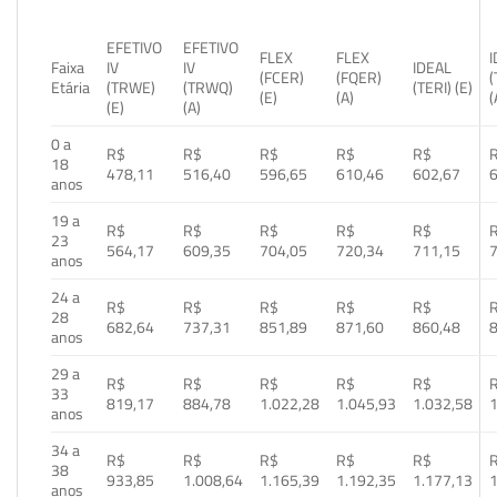
EFETIVO
EFETIVO
FLEX
FLEX
Faixa
IV
IV
IDEAL
(FCER)
(FQER)
(
Etária
(TRWE)
(TRWQ)
(TERI) (E)
(E)
(A)
(
(E)
(A)
0 a
R$
R$
R$
R$
R$
18
478,11
516,40
596,65
610,46
602,67
anos
19 a
R$
R$
R$
R$
R$
23
564,17
609,35
704,05
720,34
711,15
anos
24 a
R$
R$
R$
R$
R$
28
682,64
737,31
851,89
871,60
860,48
anos
29 a
R$
R$
R$
R$
R$
33
819,17
884,78
1.022,28
1.045,93
1.032,58
1
anos
34 a
R$
R$
R$
R$
R$
38
933,85
1.008,64
1.165,39
1.192,35
1.177,13
1
anos