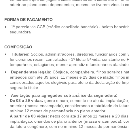
aderir ao plano como dependentes, mesmo se tiverem vínculo c
FORMA DE PAGAMENTO
1ª parcela via CCB (crédito conciliado bancário) - boleto bancári
seguradora
COMPOSIÇÃO
Titulares:
Sócios, administradores, diretores, funcionários com 
funcionários recém contratados - 3º titular 5ª vida, constanto no
temporários, estagiários, menor aprendiz e funcionários afastado
Dependentes legais:
Cônjuge, companheira, filhos solteiros nat
enteados com até 39 anos, 11 meses e 29 dias de idade; filhos in
considerados aqueles elegíveis para efeito da declaração de Im
segurado titular.
Aceitação para agregados
sob análise da seguradora
:
De 03 a 29 vidas:
genro e nora, somente no ato da implantação,
anterior (massa encampada), considerando a totalidade da fatu
mínimo 12 meses de permanência no plano anterior.
A partir de 03 vidas:
netos com até 17 anos 11 meses e 29 dias
implantação, oriundos de plano anterior (massa encampada), con
da fatura congênere, com no mínimo 12 meses de permanência n