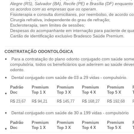
Alegre (RS), Salvador (BA), Recife (PE) e Brasília (DF) enquanto
os acordos com as empresas que os operam.
Fisioterapia e consulta domiciliares, por reembolso, de acordo co
Cirurgia refrativa, independente do grau de refração;
Escleroterapia, sem limites de sessões;
Despesas do acompanhante em internação para paciente de qua
Cartão de identificação exclusivo Bradesco Saúde Premium.
CONTRATAÇÃO ODONTOLÓGICA
Para a contratação do plano odonto conjugado com saúde some
compulsória, todos os beneficiários que aderirem ao saúde dev
odonto.
Dental conjugado com saúde de 03 a 29 vidas - compulsório.
Padrão
Premium
Premium
Premium
Premium
Doc
Top 1 X
Top 3 X
Top 4 X
Top 5 X
R$ 23,67
R$ 94,21
R$ 145,77
R$ 168,27
R$ 192,68
Dental conjugado com saúde de 30 a 199 vidas - compulsório
Padrão
Premium
Premium
Premium
Premium
Doc
Top 1 X
Top 3 X
Top 4 X
Top 5 X