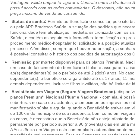
Vantagem válida enquanto vigorar o Contrato entre a Bradesco 
possui acordo com as redes conveniadas. O desconto, não acumul
preço máximo de venda ao consumidor
Status de senha:
Permite ao Beneficiário consultar, pelo site 
ou pelo APP Bradesco Saúde, a situação dos pedidos que necess
funcionalidade tem atualização imediata, sincronizada com os s
Saúde, e contém as seguintes informações: identificação do pres
procedimento médico-hospitalar foi solicitado e a posição atuali
processo. Além disso, sempre que houver autorização, a senha
é possível consultar o histórico dos pedidos de autorização dos ú
Remissão por morte:
disponível para os planos
Premium, Naci
em caso de falecimento do beneficiário titular, é assegurada a 
ao(s) dependentes(s) pelo período de até 2 (dois) anos. No caso 
dependente(s), o benefício será garantido até os 17 anos, 11 me
demais dependentes, inclusive filhos inválidos, não há limite de i
Assistência em Viagem (Seguro Viagem Bradesco):
disponíve
planos
Premium*, Nacional Plus* e Nacional -
com ela, é possí
coberturas no caso de acidentes, acontecimentos imprevistos e
manifestação súbita e aguda, quando o Beneficiário estiver em v
de 100km do município de sua residência, bem como em viagens
os casos, é necessário que o Beneficiário não esteja afastado de
permanente por período superior a 90 (noventa) dias em uma 
A Assistência em Viagem está contemplada automaticamente nos