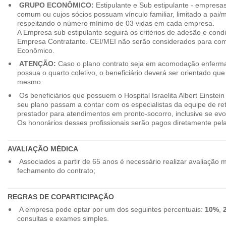
GRUPO ECONÔMICO:
Estipulante e Sub estipulante - empres
comum ou cujos sócios possuam vínculo familiar, limitado a pai/mã
respeitando o número mínimo de 03 vidas em cada empresa.
A Empresa sub estipulante seguirá os critérios de adesão e cond
Empresa Contratante. CEI/MEI não serão considerados para co
Econômico.
ATENÇÃO:
Caso o plano contrato seja em acomodação enferma
possua o quarto coletivo, o beneficiário deverá ser orientado qu
mesmo.
Os beneficiários que possuem o Hospital Israelita Albert Einstein
seu plano passam a contar com os especialistas da equipe de r
prestador para atendimentos em pronto-socorro, inclusive se evo
Os honorários desses profissionais serão pagos diretamente pe
AVALIAÇÃO MÉDICA
Associados a partir de 65 anos é necessário realizar avaliação 
fechamento do contrato;
REGRAS DE COPARTICIPAÇÃO
A empresa pode optar por um dos seguintes percentuais:
10%
,
consultas e exames simples.