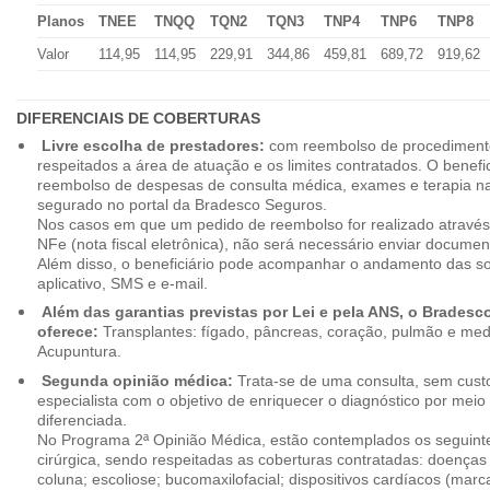
Planos
TNEE
TNQQ
TQN2
TQN3
TNP4
TNP6
TNP8
Valor
114,95
114,95
229,91
344,86
459,81
689,72
919,62
DIFERENCIAIS DE COBERTURAS
Livre escolha de prestadores:
com reembolso de procedimento
respeitados a área de atuação e os limites contratados. O benefici
reembolso de despesas de consulta médica, exames e terapia na
segurado no portal da Bradesco Seguros.
Nos casos em que um pedido de reembolso for realizado através
NFe (nota fiscal eletrônica), não será necessário enviar document
Além disso, o beneficiário pode acompanhar o andamento das soli
aplicativo, SMS e e-mail.
Além das garantias previstas por Lei e pela ANS, o Brades
oferece:
Transplantes: fígado, pâncreas, coração, pulmão e me
Acupuntura.
Segunda opinião médica:
Trata-se de uma consulta, sem custo
especialista com o objetivo de enriquecer o diagnóstico por mei
diferenciada.
No Programa 2ª Opinião Médica, estão contemplados os seguint
cirúrgica, sendo respeitadas as coberturas contratadas: doenças
coluna; escoliose; bucomaxilofacial; dispositivos cardíacos (mar