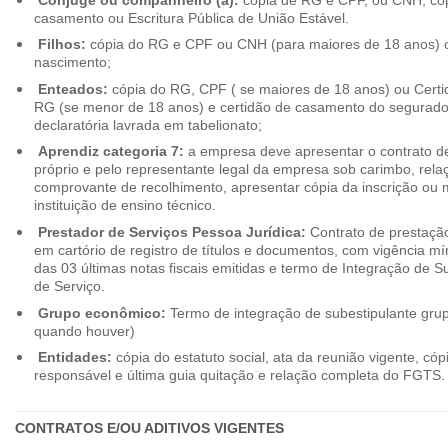
casamento ou Escritura Pública de União Estável.
Filhos:
cópia do RG e CPF ou CNH (para maiores de 18 anos) o
nascimento;
Enteados:
cópia do RG, CPF ( se maiores de 18 anos) ou Cert
RG (se menor de 18 anos) e certidão de casamento do segurado t
declaratória lavrada em tabelionato;
Aprendiz categoria 7:
a empresa deve apresentar o contrato de
próprio e pelo representante legal da empresa sob carimbo, rel
comprovante de recolhimento, apresentar cópia da inscrição ou 
instituição de ensino técnico.
Prestador de Serviços Pessoa Jurídica:
Contrato de prestação
em cartório de registro de títulos e documentos, com vigência m
das 03 últimas notas fiscais emitidas e termo de Integração de S
de Serviço.
Grupo econômico:
Termo de integração de subestipulante gr
quando houver)
Entidades:
cópia do estatuto social, ata da reunião vigente, c
responsável e última guia quitação e relação completa do FGTS.
CONTRATOS E/OU ADITIVOS VIGENTES