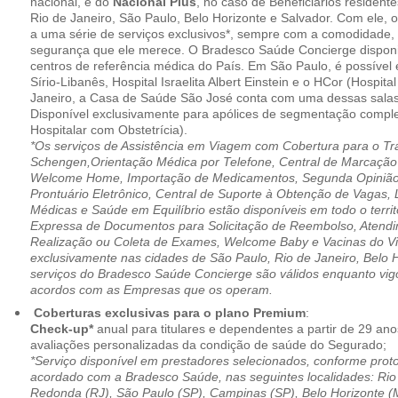
nacional, e do
Nacional Plus
, no caso de Beneficiários resident
Rio de Janeiro, São Paulo, Belo Horizonte e Salvador. Com ele, o
a uma série de serviços exclusivos*, sempre com a comodidade, 
segurança que ele merece. O Bradesco Saúde Concierge disponib
centros de referência médica do País. Em São Paulo, é possível 
Sírio-Libanês, Hospital Israelita Albert Einstein e o HCor (Hospit
Janeiro, a Casa de Saúde São José conta com uma dessas salas
Disponível exclusivamente para apólices de segmentação comple
Hospitalar com Obstetrícia).
*Os serviços de Assistência em Viagem com Cobertura para o Tr
Schengen,Orientação Médica por Telefone, Central de Marcação
Welcome Home, Importação de Medicamentos, Segunda Opinião 
Prontuário Eletrônico, Central de Suporte à Obtenção de Vagas, 
Médicas e Saúde em Equilíbrio estão disponíveis em todo o territó
Expressa de Documentos para Solicitação de Reembolso, Atend
Realização ou Coleta de Exames, Welcome Baby e Vacinas do Via
exclusivamente nas cidades de São Paulo, Rio de Janeiro, Belo H
serviços do Bradesco Saúde Concierge são válidos enquanto vig
acordos com as Empresas que os operam.
Coberturas exclusivas para o plano Premium
:
Check-up*
anual para titulares e dependentes a partir de 29 ano
avaliações personalizadas da condição de saúde do Segurado;
*Serviço disponível em prestadores selecionados, conforme prot
acordado com a Bradesco Saúde, nas seguintes localidades: Rio 
Redonda (RJ), São Paulo (SP), Campinas (SP), Belo Horizonte (M