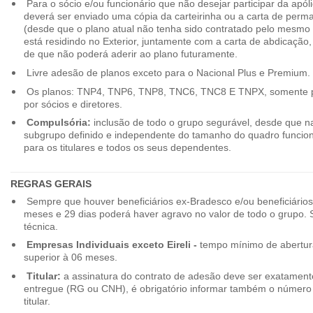
Para o sócio e/ou funcionário que não desejar participar da apól
deverá ser enviado uma cópia da carteirinha ou a carta de perma
(desde que o plano atual não tenha sido contratado pelo mesmo
está residindo no Exterior, juntamente com a carta de abdicação,
de que não poderá aderir ao plano futuramente.
Livre adesão de planos exceto para o Nacional Plus e Premium.
Os planos: TNP4, TNP6, TNP8, TNC6, TNC8 E TNPX, somente p
por sócios e diretores.
Compulsória:
inclusão de todo o grupo segurável, desde que na
subgrupo definido e independente do tamanho do quadro funciona
para os titulares e todos os seus dependentes.
REGRAS GERAIS
Sempre que houver beneficiários ex-Bradesco e/ou beneficiário
meses e 29 dias poderá haver agravo no valor de todo o grupo. So
técnica.
Empresas Individuais exceto Eireli -
tempo mínimo de abertura
superior à 06 meses.
Titular:
a assinatura do contrato de adesão deve ser exatament
entregue (RG ou CNH), é obrigatório informar também o número 
titular.