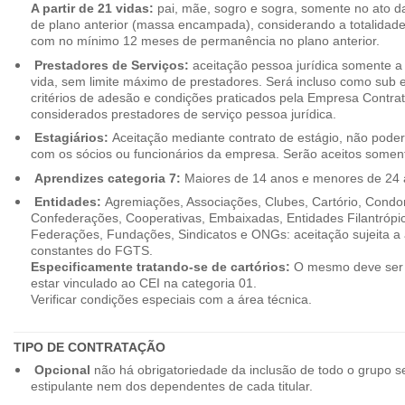
A partir de 21 vidas:
pai, mãe, sogro e sogra, somente no ato d
de plano anterior (massa encampada), considerando a totalidade
com no mínimo 12 meses de permanência no plano anterior.
Prestadores de Serviços:
aceitação pessoa jurídica somente a pa
vida, sem limite máximo de prestadores. Será incluso como sub e
critérios de adesão e condições praticados pela Empresa Contra
considerados prestadores de serviço pessoa jurídica.
Estagiários:
Aceitação mediante contrato de estágio, não poderão
com os sócios ou funcionários da empresa. Serão aceitos somente
Aprendizes categoria 7:
Maiores de 14 anos e menores de 24 
Entidades:
Agremiações, Associações, Clubes, Cartório, Condo
Confederações, Cooperativas, Embaixadas, Entidades Filantrópic
Federações, Fundações, Sindicatos e ONGs: aceitação sujeita a a
constantes do FGTS.
Especificamente tratando-se de cartórios:
O mesmo deve ser 
estar vinculado ao CEI na categoria 01.
Verificar condições especiais com a área técnica.
TIPO DE CONTRATAÇÃO
Opcional
não há obrigatoriedade da inclusão de todo o grupo s
estipulante nem dos dependentes de cada titular.