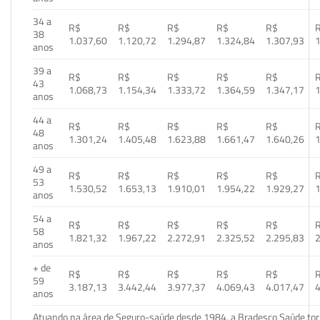
34 a
R$
R$
R$
R$
R$
38
1.037,60
1.120,72
1.294,87
1.324,84
1.307,93
1
anos
39 a
R$
R$
R$
R$
R$
43
1.068,73
1.154,34
1.333,72
1.364,59
1.347,17
1
anos
44 a
R$
R$
R$
R$
R$
48
1.301,24
1.405,48
1.623,88
1.661,47
1.640,26
1
anos
49 a
R$
R$
R$
R$
R$
53
1.530,52
1.653,13
1.910,01
1.954,22
1.929,27
1
anos
54 a
R$
R$
R$
R$
R$
58
1.821,32
1.967,22
2.272,91
2.325,52
2.295,83
2
anos
+ de
R$
R$
R$
R$
R$
59
3.187,13
3.442,44
3.977,37
4.069,43
4.017,47
4
anos
Atuando na área de Seguro-saúde desde 1984, a Bradesco Saúde torn