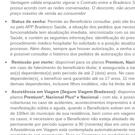
Vantagem válida enquanto vigorar o Contrato entre a Bradesco 
possui acordo com as redes conveniadas. O desconto, não acumul
preço máximo de venda ao consumidor
Status de senha:
Permite ao Beneficiário consultar, pelo site 
ou pelo APP Bradesco Saúde, a situação dos pedidos que necess
funcionalidade tem atualização imediata, sincronizada com os s
Saúde, e contém as seguintes informações: identificação do pres
procedimento médico-hospitalar foi solicitado e a posição atuali
processo. Além disso, sempre que houver autorização, a senha
é possível consultar o histórico dos pedidos de autorização dos ú
Remissão por morte:
disponível para os planos
Premium, Naci
em caso de falecimento do beneficiário titular, é assegurada a 
ao(s) dependentes(s) pelo período de até 2 (dois) anos. No caso 
dependente(s), o benefício será garantido até os 17 anos, 11 me
demais dependentes, inclusive filhos inválidos, não há limite de i
Assistência em Viagem (Seguro Viagem Bradesco):
disponíve
planos
Premium*, Nacional Plus* e Nacional -
com ela, é possí
coberturas no caso de acidentes, acontecimentos imprevistos e
manifestação súbita e aguda, quando o Beneficiário estiver em v
de 100km do município de sua residência, bem como em viagens
os casos, é necessário que o Beneficiário não esteja afastado de
permanente por período superior a 90 (noventa) dias em uma 
A Assistência em Viagem está contemplada automaticamente nos