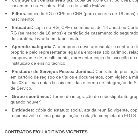
casamento ou Escritura Pública de União Estável.
Filhos:
cópia do RG e CPF ou CNH (para maiores de 18 anos) o
nascimento;
Enteados:
cópia do RG, CPF ( se maiores de 18 anos) ou Cert
RG (se menor de 18 anos) e certidão de casamento do segurado t
declaratória lavrada em tabelionato;
Aprendiz categoria 7:
a empresa deve apresentar o contrato de
próprio e pelo representante legal da empresa sob carimbo, rel
comprovante de recolhimento, apresentar cópia da inscrição ou 
instituição de ensino técnico.
Prestador de Serviços Pessoa Jurídica:
Contrato de prestação
em cartório de registro de títulos e documentos, com vigência m
das 03 últimas notas fiscais emitidas e termo de Integração de S
de Serviço.
Grupo econômico:
Termo de integração de subestipulante gr
quando houver)
Entidades:
cópia do estatuto social, ata da reunião vigente, c
responsável e última guia quitação e relação completa do FGTS.
CONTRATOS E/OU ADITIVOS VIGENTES