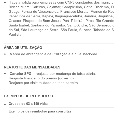
Tabela válida para empresas com CNPJ constantes dos município
Biritiba Mirim, Caieiras, Cajamar, Carapicuíba, Cotia, Diadema,
Guaçu, Ferraz de Vasconcelos, Francisco Morato, Franco da Ro
Itapecirica da Serra, Itapevi, Itaquaquecetuba, Jandira, Juquitiba
Osasco, Pirapora do Bom Jesus, Poá, Ribeirão Pires, Rio Grande
Santa Isabel, Santana do Parnaíba, Santo André, São Bernardo
do Sul, São Lourenço da Serra, São Paulo, Suzano, Taboão da 
Paulista.
ÁREA DE UTILIZAÇÃO
A área de abrangência de utilização é a nível nacional
REAJUSTE DAS MENSALIDADES
Carteira SPG –
reajuste por mudança de faixa etária.
Reajuste financeiro do prêmio (governo)
Reajuste por sinistralidade de toda carteira.
EXEMPLOS DE REEMBOLSO
Grupos de 03 a 199 vidas
Exemplos de reembolso para consultas