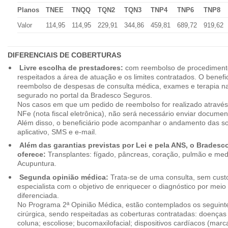
Planos
TNEE
TNQQ
TQN2
TQN3
TNP4
TNP6
TNP8
Valor
114,95
114,95
229,91
344,86
459,81
689,72
919,62
DIFERENCIAIS DE COBERTURAS
Livre escolha de prestadores:
com reembolso de procedimento
respeitados a área de atuação e os limites contratados. O benefici
reembolso de despesas de consulta médica, exames e terapia na
segurado no portal da Bradesco Seguros.
Nos casos em que um pedido de reembolso for realizado através
NFe (nota fiscal eletrônica), não será necessário enviar document
Além disso, o beneficiário pode acompanhar o andamento das soli
aplicativo, SMS e e-mail.
Além das garantias previstas por Lei e pela ANS, o Brades
oferece:
Transplantes: fígado, pâncreas, coração, pulmão e me
Acupuntura.
Segunda opinião médica:
Trata-se de uma consulta, sem custo
especialista com o objetivo de enriquecer o diagnóstico por mei
diferenciada.
No Programa 2ª Opinião Médica, estão contemplados os seguint
cirúrgica, sendo respeitadas as coberturas contratadas: doenças
coluna; escoliose; bucomaxilofacial; dispositivos cardíacos (mar