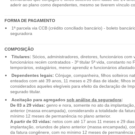
aderir ao plano como dependentes, mesmo se tiverem vínculo c
FORMA DE PAGAMENTO
1ª parcela via CCB (crédito conciliado bancário) - boleto bancári
seguradora
COMPOSIÇÃO
Titulares:
Sócios, administradores, diretores, funcionários com 
funcionários recém contratados - 3º titular 5ª vida, constanto no
temporários, estagiários, menor aprendiz e funcionários afastado
Dependentes legais:
Cônjuge, companheira, filhos solteiros nat
enteados com até 39 anos, 11 meses e 29 dias de idade; filhos in
considerados aqueles elegíveis para efeito da declaração de Im
segurado titular.
Aceitação para agregados
sob análise da seguradora
:
De 03 a 29 vidas:
genro e nora, somente no ato da implantação,
anterior (massa encampada), considerando a totalidade da fatu
mínimo 12 meses de permanência no plano anterior.
A partir de 03 vidas:
netos com até 17 anos 11 meses e 29 dias
implantação, oriundos de plano anterior (massa encampada), con
da fatura congênere, com no mínimo 12 meses de permanência n