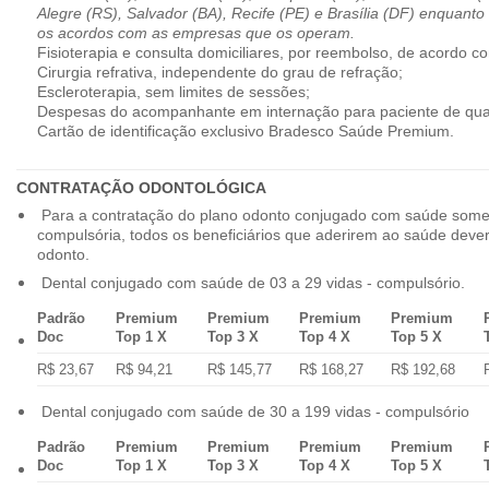
Alegre (RS), Salvador (BA), Recife (PE) e Brasília (DF) enquanto
os acordos com as empresas que os operam.
Fisioterapia e consulta domiciliares, por reembolso, de acordo co
Cirurgia refrativa, independente do grau de refração;
Escleroterapia, sem limites de sessões;
Despesas do acompanhante em internação para paciente de qua
Cartão de identificação exclusivo Bradesco Saúde Premium.
CONTRATAÇÃO ODONTOLÓGICA
Para a contratação do plano odonto conjugado com saúde some
compulsória, todos os beneficiários que aderirem ao saúde dev
odonto.
Dental conjugado com saúde de 03 a 29 vidas - compulsório.
Padrão
Premium
Premium
Premium
Premium
Doc
Top 1 X
Top 3 X
Top 4 X
Top 5 X
R$ 23,67
R$ 94,21
R$ 145,77
R$ 168,27
R$ 192,68
Dental conjugado com saúde de 30 a 199 vidas - compulsório
Padrão
Premium
Premium
Premium
Premium
Doc
Top 1 X
Top 3 X
Top 4 X
Top 5 X