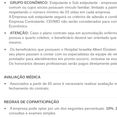
GRUPO ECONÔMICO:
Estipulante e Sub estipulante - empres
comum ou cujos sócios possuam vínculo familiar, limitado a pai/mã
respeitando o número mínimo de 03 vidas em cada empresa.
A Empresa sub estipulante seguirá os critérios de adesão e cond
Empresa Contratante. CEI/MEI não serão considerados para co
Econômico.
ATENÇÃO:
Caso o plano contrato seja em acomodação enferma
possua o quarto coletivo, o beneficiário deverá ser orientado qu
mesmo.
Os beneficiários que possuem o Hospital Israelita Albert Einstein
seu plano passam a contar com os especialistas da equipe de r
prestador para atendimentos em pronto-socorro, inclusive se evo
Os honorários desses profissionais serão pagos diretamente pe
AVALIAÇÃO MÉDICA
Associados a partir de 65 anos é necessário realizar avaliação 
fechamento do contrato;
REGRAS DE COPARTICIPAÇÃO
A empresa pode optar por um dos seguintes percentuais:
10%
,
consultas e exames simples.