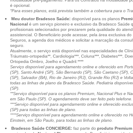
modalidade pré-pagamento. Para os Contratos na modalidade pó
é opcional.
*Para esses planos, está prevista também a cobertura para o Tr
Meu doutor Bradesco Saúde:
disponível para os planos
Premi
Nacional
é um serviço pioneiro e exclusivo da Bradesco Saúde 
profissionais selecionados por prezarem pela qualidade do aten
assistencial. O Beneficiário pode acessar, pela área exclusiva do
Seguros, a agenda dos médicos e solicitar a marcação da consult
seguro.
Atualmente, o serviço está disponível nas especialidades de Clíni
Tráumato-ortopedia**, Cardiologia***, Coluna***, Diabetes***, Do
Ortopedia Ombro, Joelho e Quadril.****
Serviço disponível para agendamento online e oferecido em Port
(SP), Santo André (SP), São Bernardo (SP), São Caetano (SP), 
(SP), Salvador (BA), Rio de Janeiro (RJ), Grande Rio (RJ) e Vol
todas as linhas de plano da Bradesco Saúde. Pediatria disponí
(SP).
**Serviço disponível para os planos Premium, Nacional Plus e Na
em São Paulo (SP). O agendamento deve ser feito pelo telefone.
***Serviço disponível para agendamento online e oferecido excl
(SP) para todas as linhas de plano.
****Serviço disponível para agendamento online e oferecido no Hosp
Einstein, em São Paulo, para todas as linhas de plano.
Bradesco Saúde CONCIERGE:
faz parte do
produto Premiu