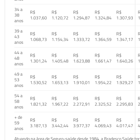
34 a
R$
R$
R$
R$
R$
38
1.037,60
1.120,72
1.294,87
1.324,84
1.307,93
1
anos
39 a
R$
R$
R$
R$
R$
43
1.068,73
1.154,34
1.333,72
1.364,59
1.347,17
1
anos
44 a
R$
R$
R$
R$
R$
48
1.301,24
1.405,48
1.623,88
1.661,47
1.640,26
1
anos
49 a
R$
R$
R$
R$
R$
53
1.530,52
1.653,13
1.910,01
1.954,22
1.929,27
1
anos
54 a
R$
R$
R$
R$
R$
58
1.821,32
1.967,22
2.272,91
2.325,52
2.295,83
2
anos
+ de
R$
R$
R$
R$
R$
59
3.187,13
3.442,44
3.977,37
4.069,43
4.017,47
4
anos
Atuando na área de Seguro-saúde desde 1984, a Bradesco Saúde torn