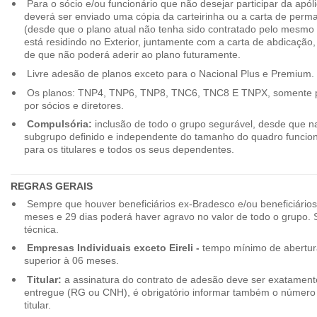
Para o sócio e/ou funcionário que não desejar participar da apól
deverá ser enviado uma cópia da carteirinha ou a carta de perma
(desde que o plano atual não tenha sido contratado pelo mesmo
está residindo no Exterior, juntamente com a carta de abdicação,
de que não poderá aderir ao plano futuramente.
Livre adesão de planos exceto para o Nacional Plus e Premium.
Os planos: TNP4, TNP6, TNP8, TNC6, TNC8 E TNPX, somente p
por sócios e diretores.
Compulsória:
inclusão de todo o grupo segurável, desde que na
subgrupo definido e independente do tamanho do quadro funciona
para os titulares e todos os seus dependentes.
REGRAS GERAIS
Sempre que houver beneficiários ex-Bradesco e/ou beneficiário
meses e 29 dias poderá haver agravo no valor de todo o grupo. So
técnica.
Empresas Individuais exceto Eireli -
tempo mínimo de abertura
superior à 06 meses.
Titular:
a assinatura do contrato de adesão deve ser exatament
entregue (RG ou CNH), é obrigatório informar também o número 
titular.