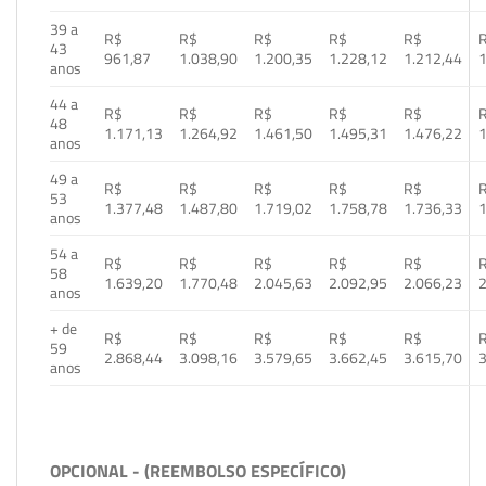
39 a
R$
R$
R$
R$
R$
43
961,87
1.038,90
1.200,35
1.228,12
1.212,44
1
anos
44 a
R$
R$
R$
R$
R$
48
1.171,13
1.264,92
1.461,50
1.495,31
1.476,22
1
anos
49 a
R$
R$
R$
R$
R$
53
1.377,48
1.487,80
1.719,02
1.758,78
1.736,33
1
anos
54 a
R$
R$
R$
R$
R$
58
1.639,20
1.770,48
2.045,63
2.092,95
2.066,23
2
anos
+ de
R$
R$
R$
R$
R$
59
2.868,44
3.098,16
3.579,65
3.662,45
3.615,70
3
anos
OPCIONAL - (REEMBOLSO ESPECÍFICO)