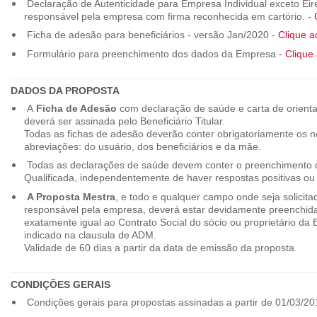
Declaração de Autenticidade para Empresa Individual exceto Eirel
responsável pela empresa com firma reconhecida em cartório. -
Ficha de adesão para beneficiários - versão Jan/2020 -
Clique a
Formulário para preenchimento dos dados da Empresa -
Clique 
DADOS DA PROPOSTA
A
Ficha de Adesão
com declaração de saúde e carta de orienta
deverá ser assinada pelo Beneficiário Titular.
Todas as fichas de adesão deverão conter obrigatoriamente os
abreviações: do usuário, dos beneficiários e da mãe.
Todas as declarações de saúde devem conter o preenchimento do
Qualificada, independentemente de haver respostas positivas ou
A Proposta Mestra
, e todo e qualquer campo onde seja solicita
responsável pela empresa, deverá estar devidamente preenchid
exatamente igual ao Contrato Social do sócio ou proprietário da
indicado na clausula de ADM.
Validade de 60 dias a partir da data de emissão da proposta.
CONDIÇÕES GERAIS
Condições gerais para propostas assinadas a partir de 01/03/20