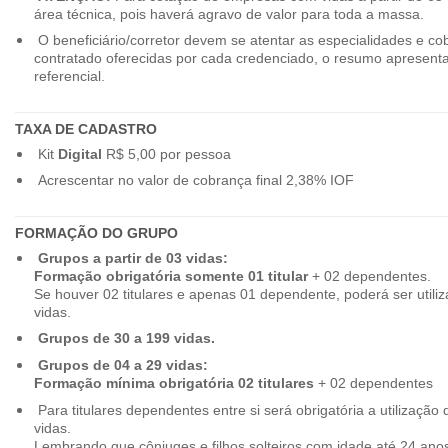
área técnica, pois haverá agravo de valor para toda a massa.
O beneficiário/corretor devem se atentar as especialidades e co
contratado oferecidas por cada credenciado, o resumo apresenta
referencial.
TAXA DE CADASTRO
Kit
Digital
R$ 5,00 por pessoa
Acrescentar no valor de cobrança final 2,38% IOF
FORMAÇÃO DO GRUPO
Grupos a partir de 03 vidas:
Formação obrigatória somente 01 titular
+ 02 dependentes.
Se houver 02 titulares e apenas 01 dependente, poderá ser utiliz
vidas.
Grupos de 30 a 199 vidas.
Grupos de 04 a 29 vidas:
Formação mínima obrigatória 02 titulares
+ 02 dependentes
Para titulares dependentes entre si será obrigatória a utilização d
vidas.
Lembrando que cônjuges e filhos solteiros com idade até 24 ano