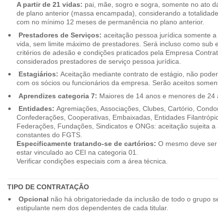
A partir de 21 vidas:
pai, mãe, sogro e sogra, somente no ato d
de plano anterior (massa encampada), considerando a totalidade
com no mínimo 12 meses de permanência no plano anterior.
Prestadores de Serviços:
aceitação pessoa jurídica somente a pa
vida, sem limite máximo de prestadores. Será incluso como sub e
critérios de adesão e condições praticados pela Empresa Contra
considerados prestadores de serviço pessoa jurídica.
Estagiários:
Aceitação mediante contrato de estágio, não poderão
com os sócios ou funcionários da empresa. Serão aceitos somente
Aprendizes categoria 7:
Maiores de 14 anos e menores de 24 
Entidades:
Agremiações, Associações, Clubes, Cartório, Condo
Confederações, Cooperativas, Embaixadas, Entidades Filantrópic
Federações, Fundações, Sindicatos e ONGs: aceitação sujeita a a
constantes do FGTS.
Especificamente tratando-se de cartórios:
O mesmo deve ser 
estar vinculado ao CEI na categoria 01.
Verificar condições especiais com a área técnica.
TIPO DE CONTRATAÇÃO
Opcional
não há obrigatoriedade da inclusão de todo o grupo s
estipulante nem dos dependentes de cada titular.