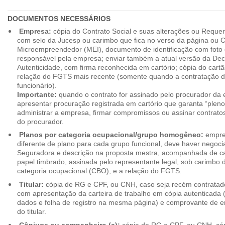
DOCUMENTOS NECESSÁRIOS
Empresa:
cópia do Contrato Social e suas alterações ou Reque
com selo da Jucesp ou carimbo que fica no verso da página ou Ce
Microempreendedor (MEI), documento de identificação com foto 
responsável pela empresa; enviar também a atual versão da Dec
Autenticidade, com firma reconhecida em cartório; cópia do cart
relação do FGTS mais recente (somente quando a contratação d
funcionário).
Importante:
quando o contrato for assinado pelo procurador da
apresentar procuração registrada em cartório que garanta “plen
administrar a empresa, firmar compromissos ou assinar contrat
do procurador.
Planos por categoria ocupacional/grupo homogêneo:
empres
diferente de plano para cada grupo funcional, deve haver negoc
Seguradora e descrição na proposta mestra, acompanhada de c
papel timbrado, assinada pelo representante legal, sob carimbo d
categoria ocupacional (CBO), e a relação do FGTS.
Titular:
cópia de RG e CPF, ou CNH, caso seja recém contrata
com apresentação da carteira de trabalho em cópia autenticada (f
dados e folha de registro na mesma página) e comprovante de 
do titular.
Cônjuge ou companheiro (a):
cópia de RG e CPF, ou CNH, cóp