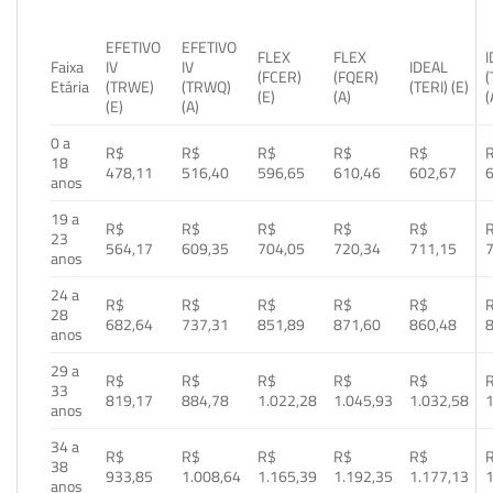
EFETIVO
EFETIVO
FLEX
FLEX
Faixa
IV
IV
IDEAL
(FCER)
(FQER)
(
Etária
(TRWE)
(TRWQ)
(TERI) (E)
(E)
(A)
(
(E)
(A)
0 a
R$
R$
R$
R$
R$
18
478,11
516,40
596,65
610,46
602,67
anos
19 a
R$
R$
R$
R$
R$
23
564,17
609,35
704,05
720,34
711,15
anos
24 a
R$
R$
R$
R$
R$
28
682,64
737,31
851,89
871,60
860,48
anos
29 a
R$
R$
R$
R$
R$
33
819,17
884,78
1.022,28
1.045,93
1.032,58
1
anos
34 a
R$
R$
R$
R$
R$
38
933,85
1.008,64
1.165,39
1.192,35
1.177,13
1
anos