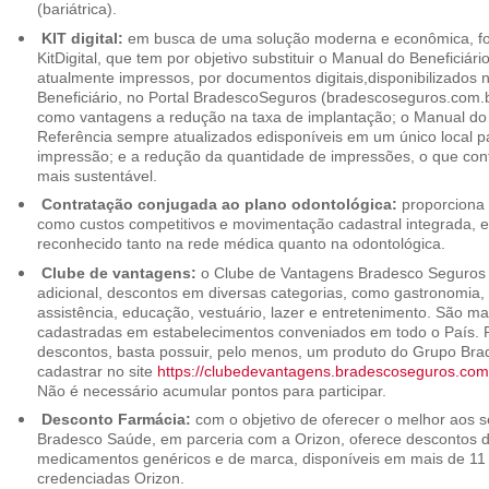
(bariátrica).
KIT digital:
em busca de uma solução moderna e econômica, foi
KitDigital, que tem por objetivo substituir o Manual do Beneficiári
atualmente impressos, por documentos digitais,disponibilizados 
Beneficiário, no Portal BradescoSeguros (bradescoseguros.com.br
como vantagens a redução na taxa de implantação; o Manual do B
Referência sempre atualizados edisponíveis em um único local p
impressão; e a redução da quantidade de impressões, o que cont
mais sustentável.
Contratação conjugada ao plano odontológica:
proporciona 
como custos competitivos e movimentação cadastral integrada,
reconhecido tanto na rede médica quanto na odontológica.
Clube de vantagens:
o Clube de Vantagens Bradesco Seguros 
adicional, descontos em diversas categorias, como gastronomia, 
assistência, educação, vestuário, lazer e entretenimento. São ma
cadastradas em estabelecimentos conveniados em todo o País. P
descontos, basta possuir, pelo menos, um produto do Grupo Bra
cadastrar no site
https://clubedevantagens.bradescoseguros.com
Não é necessário acumular pontos para participar.
Desconto Farmácia:
com o objetivo de oferecer o melhor aos se
Bradesco Saúde, em parceria com a Orizon, oferece descontos 
medicamentos genéricos e de marca, disponíveis em mais de 11 
credenciadas Orizon.