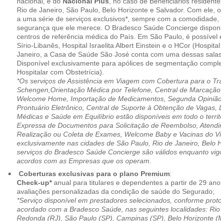
nacional, e do
Nacional Plus
, no caso de Beneficiários resident
Rio de Janeiro, São Paulo, Belo Horizonte e Salvador. Com ele, o
a uma série de serviços exclusivos*, sempre com a comodidade, 
segurança que ele merece. O Bradesco Saúde Concierge disponib
centros de referência médica do País. Em São Paulo, é possível 
Sírio-Libanês, Hospital Israelita Albert Einstein e o HCor (Hospit
Janeiro, a Casa de Saúde São José conta com uma dessas salas
Disponível exclusivamente para apólices de segmentação comple
Hospitalar com Obstetrícia).
*Os serviços de Assistência em Viagem com Cobertura para o Tr
Schengen,Orientação Médica por Telefone, Central de Marcação
Welcome Home, Importação de Medicamentos, Segunda Opinião 
Prontuário Eletrônico, Central de Suporte à Obtenção de Vagas, 
Médicas e Saúde em Equilíbrio estão disponíveis em todo o territó
Expressa de Documentos para Solicitação de Reembolso, Atend
Realização ou Coleta de Exames, Welcome Baby e Vacinas do Via
exclusivamente nas cidades de São Paulo, Rio de Janeiro, Belo H
serviços do Bradesco Saúde Concierge são válidos enquanto vig
acordos com as Empresas que os operam.
Coberturas exclusivas para o plano Premium
:
Check-up*
anual para titulares e dependentes a partir de 29 ano
avaliações personalizadas da condição de saúde do Segurado;
*Serviço disponível em prestadores selecionados, conforme prot
acordado com a Bradesco Saúde, nas seguintes localidades: Rio 
Redonda (RJ), São Paulo (SP), Campinas (SP), Belo Horizonte (M