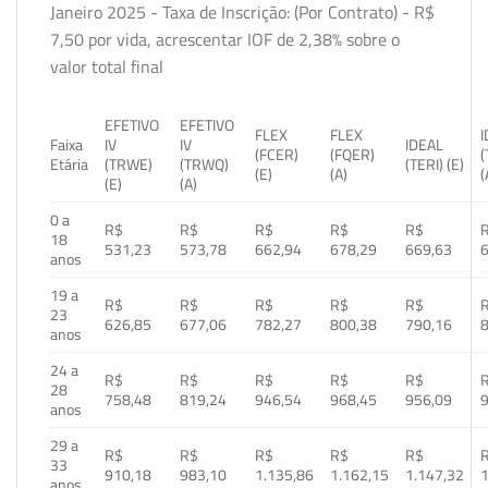
Janeiro 2025 - Taxa de Inscrição: (Por Contrato) - R$
7,50 por vida, acrescentar IOF de 2,38% sobre o
valor total final
EFETIVO
EFETIVO
FLEX
FLEX
Faixa
IV
IV
IDEAL
(FCER)
(FQER)
(
Etária
(TRWE)
(TRWQ)
(TERI) (E)
(E)
(A)
(
(E)
(A)
0 a
R$
R$
R$
R$
R$
18
531,23
573,78
662,94
678,29
669,63
anos
19 a
R$
R$
R$
R$
R$
23
626,85
677,06
782,27
800,38
790,16
anos
24 a
R$
R$
R$
R$
R$
28
758,48
819,24
946,54
968,45
956,09
anos
29 a
R$
R$
R$
R$
R$
33
910,18
983,10
1.135,86
1.162,15
1.147,32
1
anos