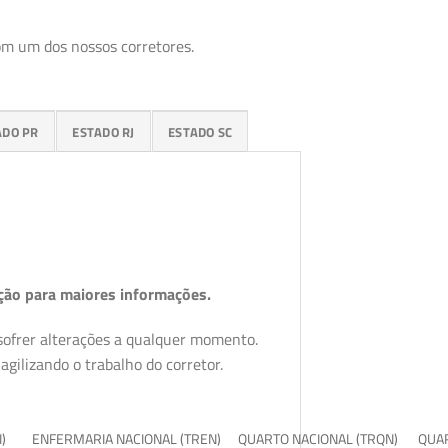
om um dos nossos corretores.
ADO PR
ESTADO RJ
ESTADO SC
ção para maiores informações.
 sofrer alterações a qualquer momento.
gilizando o trabalho do corretor.
I)
ENFERMARIA NACIONAL (TREN)
QUARTO NACIONAL (TRQN)
QUAR