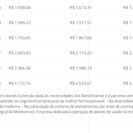
3
R$ 1.358,48
R$ 1.473,31
R$ 1
8
R$ 1.399,23
R$ 1.517,51
R$ 1
6
R$ 1.703,65
R$ 1.847,66
R$ 1
7
R$ 2.003,83
R$ 2.173,22
R$ 2
2
R$ 2.384,56
R$ 2.586,13
R$ 2
5
R$ 4.172,74
R$ 4.525,47
R$ 4
o devido à atenção dada às necessidades dos Beneficiários e à parceria com
ra atender ao segmento empresarial da melhor forma possível: - Na diversidad
da medicina; - Na valorização do sistema de atendimento, por meio de const
tegral da Mediservice, Empresa dedicada à operação de planos de saúde na 