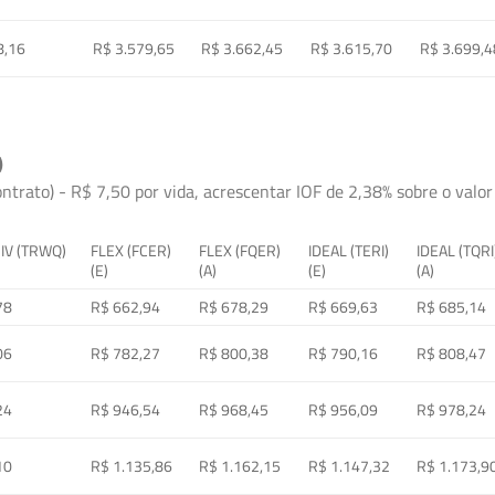
8,16
R$ 3.579,65
R$ 3.662,45
R$ 3.615,70
R$ 3.699,4
)
ontrato) - R$ 7,50 por vida, acrescentar IOF de 2,38% sobre o valor 
 IV (TRWQ)
FLEX (FCER)
FLEX (FQER)
IDEAL (TERI)
IDEAL (TQRI
(E)
(A)
(E)
(A)
78
R$ 662,94
R$ 678,29
R$ 669,63
R$ 685,14
06
R$ 782,27
R$ 800,38
R$ 790,16
R$ 808,47
24
R$ 946,54
R$ 968,45
R$ 956,09
R$ 978,24
10
R$ 1.135,86
R$ 1.162,15
R$ 1.147,32
R$ 1.173,9