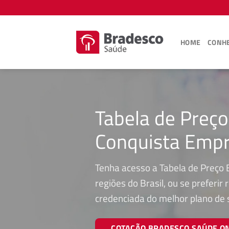
Skip
to
content
HOME
CONHE
Tabela de Preço
Conquista Empr
Tenha acesso a Tabela de Preço 
regiões do Brasil, ou se preferi
credenciada do melhor plano de
COTAÇÃO BRADESCO SAÚDE O