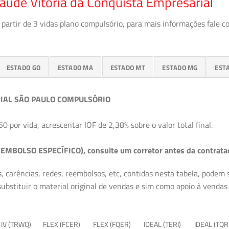
aúde Vitória da Conquista Empresarial
partir de 3 vidas plano compulsório, para mais informações fale c
ESTADO GO
ESTADO MA
ESTADO MT
ESTADO MG
EST
IAL SÃO PAULO COMPULSÓRIO
50 por vida, acrescentar IOF de 2,38% sobre o valor total final.
EMBOLSO ESPECÍFICO), consulte um corretor antes da contrata
, carências, redes, reembolsos, etc, contidas nesta tabela, podem
ubstituir o material original de vendas e sim como apoio à vendas a
 IV (TRWQ)
FLEX (FCER)
FLEX (FQER)
IDEAL (TERI)
IDEAL (TQR