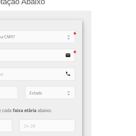
tação Abaixo
user
email
call
e cada 
faixa etária 
abaixo.