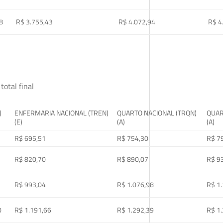
8
R$ 3.755,43
R$ 4.072,94
R$ 4
total final
)
ENFERMARIA NACIONAL (TREN)
QUARTO NACIONAL (TRQN)
QUAR
(E)
(A)
(A)
R$ 695,51
R$ 754,30
R$ 7
R$ 820,70
R$ 890,07
R$ 9
R$ 993,04
R$ 1.076,98
R$ 1
0
R$ 1.191,66
R$ 1.292,39
R$ 1