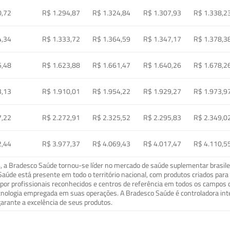
0,72
R$ 1.294,87
R$ 1.324,84
R$ 1.307,93
R$ 1.338,2
4,34
R$ 1.333,72
R$ 1.364,59
R$ 1.347,17
R$ 1.378,3
5,48
R$ 1.623,88
R$ 1.661,47
R$ 1.640,26
R$ 1.678,2
3,13
R$ 1.910,01
R$ 1.954,22
R$ 1.929,27
R$ 1.973,9
7,22
R$ 2.272,91
R$ 2.325,52
R$ 2.295,83
R$ 2.349,0
2,44
R$ 3.977,37
R$ 4.069,43
R$ 4.017,47
R$ 4.110,5
a Bradesco Saúde tornou-se líder no mercado de saúde suplementar brasileir
o Saúde está presente em todo o território nacional, com produtos criados pa
or profissionais reconhecidos e centros de referência em todos os campos 
ecnologia empregada em suas operações. A Bradesco Saúde é controladora in
arante a excelência de seus produtos.