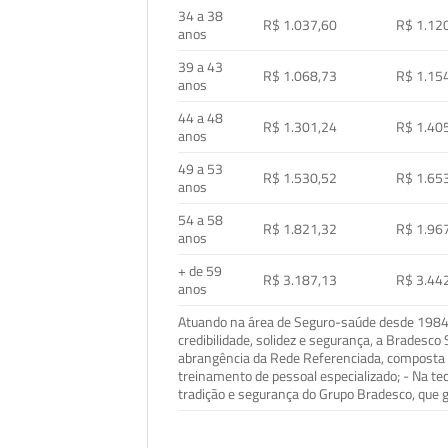
34 a 38
R$ 1.037,60
R$ 1.12
anos
39 a 43
R$ 1.068,73
R$ 1.15
anos
44 a 48
R$ 1.301,24
R$ 1.40
anos
49 a 53
R$ 1.530,52
R$ 1.65
anos
54 a 58
R$ 1.821,32
R$ 1.96
anos
+ de 59
R$ 3.187,13
R$ 3.44
anos
Atuando na área de Seguro-saúde desde 1984, 
credibilidade, solidez e segurança, a Bradesc
abrangência da Rede Referenciada, composta p
treinamento de pessoal especializado; - Na t
tradição e segurança do Grupo Bradesco, que g